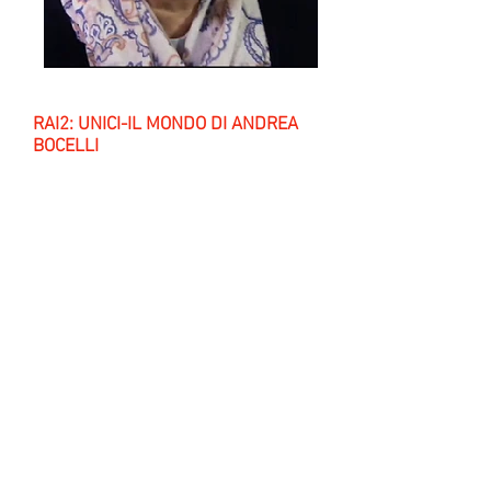
RAI2: UNICI-IL MONDO DI ANDREA
BOCELLI
L'artista si racconta dalla sua casa di Forte
dei Marmi
01/01/2016 – replica il 28/12/2016
Intervistato da Giorgio Verdelli, il
celebre tenore toscano si racconta
dalla sua casa a Forte dei Marmi,
ripercorrendo le tappe più importanti
della sua carriera e della sua vita,
passando per l’amore per la musica,
l’affetto sempre vivo per le sue radici, il
successo mondiale, la famiglia, la fede,
il suo ultimo album e i concerti che
ogni anno organizza nella sua Toscana.
Nel salotto di casa Bocelli anche la
moglie Veronica Berti, i figli Amos e