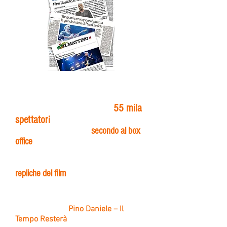
Il docu-film proposto per 3 giorni, dal 20
al 22 marzo, in oltre
270 sale
italiane ha
55 mila
raccolto oltre 600 mila euro e
spettatori
posizionandosi sempre
secondo al box
office
. Visti l’ottimo risultato nelle sale e
la grande richiesta da parte del pubblico,
numerosi cinema hanno programmando
repliche del film
A due anni di distanza dalla
scomparsa del musicista, arriva nei
cinema italiani
Pino Daniele – Il
Tempo Resterà
,
un viaggio attraverso